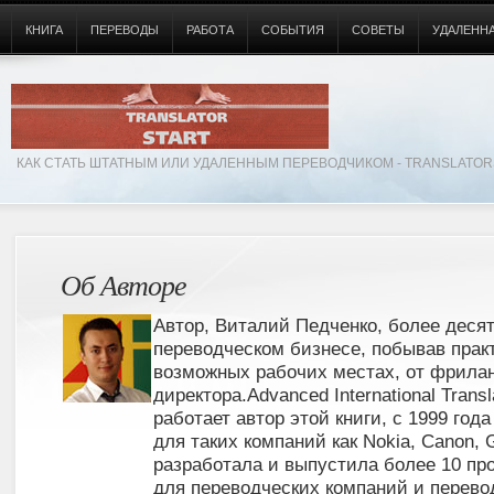
КНИГА
ПЕРЕВОДЫ
РАБОТА
СОБЫТИЯ
СОВЕТЫ
УДАЛЕННА
КАК СТАТЬ ШТАТНЫМ ИЛИ УДАЛЕННЫМ ПЕРЕВОДЧИКОМ - TRANSLATOR
Об Авторе
Автор, Виталий Педченко, более десят
переводческом бизнесе, побывав прак
возможных рабочих местах, от фрила
директора.Advanced International Transl
работает автор этой книги, с 1999 год
для таких компаний как Nokia, Canon, G
разработала и выпустила более 10 пр
для переводческих компаний и перевод