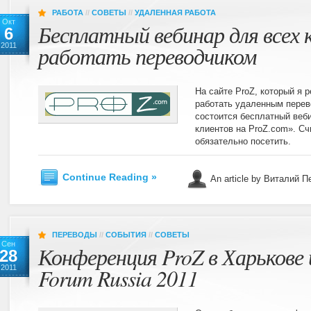
РАБОТА
//
СОВЕТЫ
//
УДАЛЕННАЯ РАБОТА
Окт
Бесплатный вебинар для всех 
6
2011
работать переводчиком
На сайте ProZ, который я 
работать удаленным перев
состоится бесплатный веб
клиентов на ProZ.com». Сч
обязательно посетить.
Continue Reading »
An article by Виталий 
ПЕРЕВОДЫ
//
СОБЫТИЯ
//
СОВЕТЫ
Сен
Конференция ProZ в Харькове и
28
2011
Forum Russia 2011