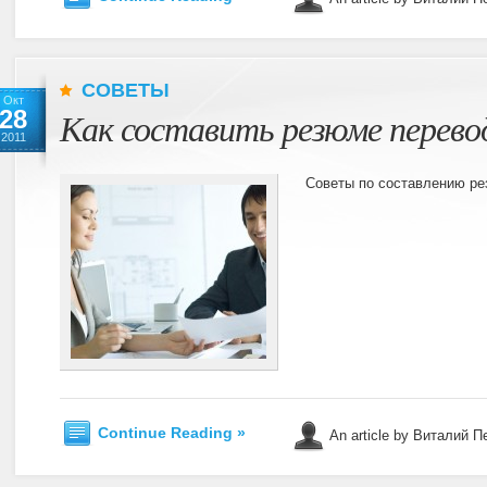
СОВЕТЫ
Окт
28
Как составить резюме перево
2011
Советы по составлению ре
Continue Reading »
An article by Виталий 