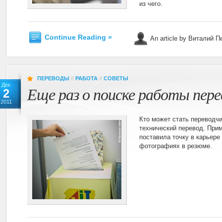
из чего.
Continue Reading »
An article by Виталий 
ПЕРЕВОДЫ
//
РАБОТА
//
СОВЕТЫ
Дек
Еще раз о поиске работы пер
2
2011
Кто может стать переводч
технический перевод. Прим
поставила точку в карьере
фотографиях в резюме.