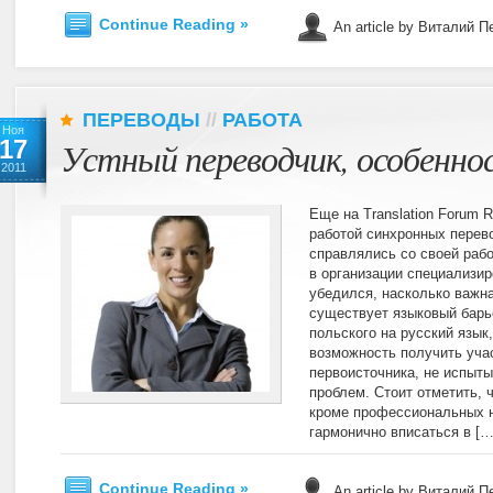
Continue Reading »
An article by Виталий 
ПЕРЕВОДЫ
//
РАБОТА
Ноя
17
Устный переводчик, особенн
2011
Еще на Translation Forum 
работой синхронных перев
справлялись со своей рабо
в организации специализир
убедился, насколько важна
существует языковый барь
польского на русский язык
возможность получить учас
первоисточника, не испыты
проблем. Стоит отметить, 
кроме профессиональных 
гармонично вписаться в […
Continue Reading »
An article by Виталий 