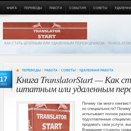
КНИГА
ПЕРЕВОДЫ
РАБОТА
СОБЫТИЯ
СОВЕТЫ
УДАЛЕННА
КАК СТАТЬ ШТАТНЫМ ИЛИ УДАЛЕННЫМ ПЕРЕВОДЧИКОМ - TRANSLATOR
ПЕРЕВОДЫ
//
РАБОТА
//
СОВЕТЫ
//
УДАЛЕННАЯ РАБОТА
Июл
Книга TranslatorStart — Как с
17
2011
штатным или удаленным пер
Почему так много лингвис
по специальности? Почему
испытывают полное разоча
подготовленные специалист
продавать свои услуги, вы
Вчерашние студенты сков