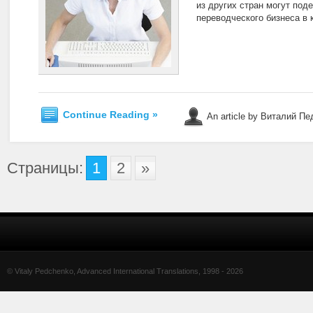
из других стран могут по
переводческого бизнеса в 
Continue Reading »
An article by Виталий П
Страницы:
1
2
»
© Vitaly Pedchenko, Advanced International Translations, 1998 -
2026