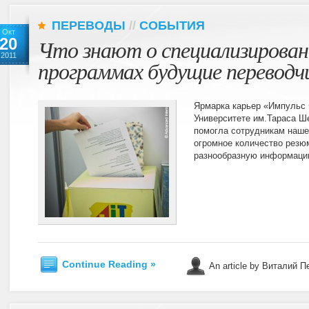
ПЕРЕВОДЫ
//
СОБЫТИЯ
Окт
20
Что знают о специализирова
2011
программах будущие переводч
Ярмарка карьер «Импульс 
Университете им.Тараса Ше
помогла сотрудникам наше
огромное количество резюм
разнообразную информацию
Continue Reading »
An article by Виталий 