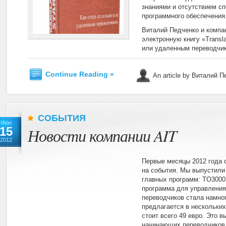
знаниями и отсутствием с
программного обеспечения
Виталий Педченко и компа
электронную книгу «Transla
или удаленным переводчи
Continue Reading »
An article by Виталий 
СОБЫТИЯ
Июн
15
Новости компании AIT
2012
Первые месяцы 2012 года 
на события. Мы выпустили
главных программ: TO3000 
программа для управления
переводчиков стала намно
предлагается в нескольких
стоит всего 49 евро. Это 
начинающих переводчиков,