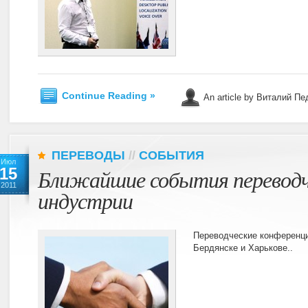
Continue Reading »
An article by Виталий П
ПЕРЕВОДЫ
//
СОБЫТИЯ
Июл
15
Ближайшие события переводч
2011
индустрии
Переводческие конференци
Бердянске и Харькове..