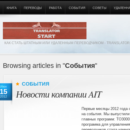
КНИГА
ПЕРЕВОДЫ
РАБОТА
СОБЫТИЯ
СОВЕТЫ
УДАЛЕННА
КАК СТАТЬ ШТАТНЫМ ИЛИ УДАЛЕННЫМ ПЕРЕВОДЧИКОМ - TRANSLATOR
Browsing articles in "
События
"
СОБЫТИЯ
Июн
15
Новости компании AIT
2012
Первые месяцы 2012 года 
на события. Мы выпустили
главных программ: TO3000 
программа для управления
переводчиков стала намно