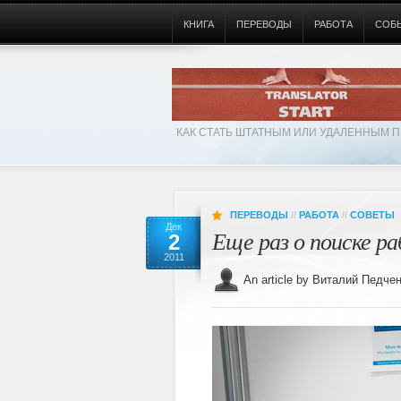
КНИГА
ПЕРЕВОДЫ
РАБОТА
СОБ
КАК СТАТЬ ШТАТНЫМ ИЛИ УДАЛЕННЫМ П
ПЕРЕВОДЫ
//
РАБОТА
//
СОВЕТЫ
Дек
Еще раз о поиске р
2
2011
An article by Виталий Пед