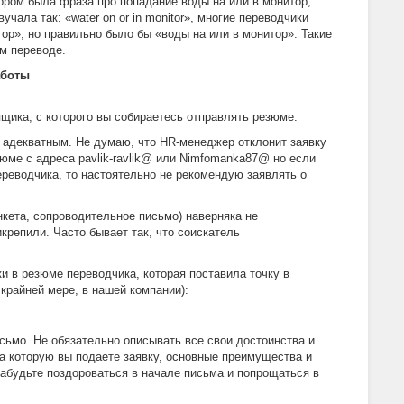
тором была фраза про попадание воды на или в монитор,
учала так: «water on or in monitor», многие переводчики
ор», но правильно было бы «воды на или в монитор». Такие
м переводе.
аботы
ящика, с которого вы собираетесь отправлять резюме.
 адекватным. Не думаю, что HR-менеджер отклонит заявку
зюме с адреса pavlik-ravlik@ или Nimfomanka87@ но если
ереводчика, то настоятельно не рекомендую заявлять о
нкета, сопроводительное письмо) наверняка не
икрепили. Часто бывает так, что соискатель
и в резюме переводчика, которая поставила точку в
 крайней мере, в нашей компании):
сьмо. Не обязательно описывать все свои достоинства и
на которую вы подаете заявку, основные преимущества и
абудьте поздороваться в начале письма и попрощаться в