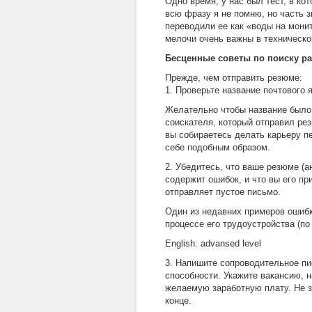
Одно время, у нас был тест, в ко
всю фразу я не помню, но часть зв
переводили ее как «воды на монит
мелочи очень важны в техническо
Бесценные советы по поиску р
Прежде, чем отправить резюме:
1. Проверьте название почтового 
Желательно чтобы название было
соискателя, который отправил ре
вы собираетесь делать карьеру п
себе подобным образом.
2. Убедитесь, что ваше резюме (а
содержит ошибок, и что вы его пр
отправляет пустое письмо.
Один из недавних примеров ошибк
процессе его трудоустройства (по
English: advansed level
3. Напишите сопроводительное пи
способности. Укажите вакансию, 
желаемую заработную плату. Не з
конце.