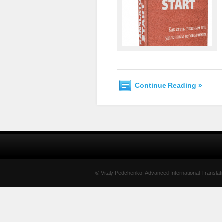
Continue Reading »
© Vitaly Pedchenko, Advanced International Translat