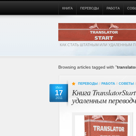
КНИГА
ПЕРЕВОДЫ
РАБОТА
СОБ
КАК СТАТЬ ШТАТНЫМ ИЛИ УДАЛЕННЫМ П
Browsing articles tagged with "
translato
ПЕРЕВОДЫ
//
РАБОТА
//
СОВЕТЫ
/
Июл
Книга TranslatorSt
17
удаленным перевод
2011