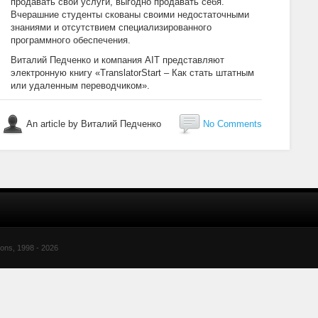
продавать свои услуги, выгодно продавать себя.
Вчерашние студенты скованы своими недостаточными
знаниями и отсутствием специализированного
программного обеспечения.
Виталий Педченко и компания AIT представляют
электронную книгу «TranslatorStart – Как стать штатным
или удаленным переводчиком».
An article by Виталий Педченко
No Comments
ions, 1998 -
2026